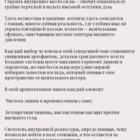
Строить внутреннее место силы — значит отказаться от
грубых чертежей в пользу высокой эстетики духа.
Здесь неуместны плакатные лозунги; здесь созидается
сложная, многослойная реальность, где глубина мысли
укрыта тончайшей вуалью легкости — ментальным
сфумато, смягчающим жесткие контуры внешнего
давления.
Каждый выбор человека в этой суверенной зоне становится
священным артефактом, деталью грандиозного холста.
Большие системы могут заполнять горизонт дымом и
скрежетом, но они бессильны перед ювелирной
избирательностью взгляда, который очищает свое
пространство от ментального мусора.
В этой архитектонике важен каждый элемент:
Чистота линии в произнесенном слове;
Безупречная тишина, выставленная как щит против
внешнего гула;
Светотень внутренней режиссуры, определяющая, чему
позволено войти в поле сознания, а что останется за
порогом, в зоне нулевого контроля.