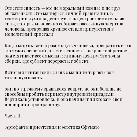
Ответственность — это не моральный компас и не груз
обязательств. Это манифест личной гравитации. В
геометрии духа она действует как центростремительная
сила, которая мгновенно собирает рассеянную энергию
человека, превращая хрупкое стекло присутствия в
монолитный кристалл.
Когда мир пытается разомкнуть человека, превратить его в
эхо чужих решений, ответственность совершает обратное —
она стягивает все смыслы к единому центру. Это точка
сборки, где субъект перерастает объект.
В этот миг гигантские слепые машины теряют свою
тотальную власть:
они по-прежнему вращаются вокруг, но они больше не
способны пробить периметр внутренней цитадели.
Вертикаль установлена, и она начинает диктовать свои
пропорции пространству.
Часть II:
Артефакты присутствия и эстетика Сфумато