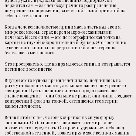
Купол духа не нуждается во внешних подпорках, он
держится сам — за счет безупречного распределения
внутреннего напряжения, за счет той самой принятой на
себя ответственности.
Когда человек полностью принимает власть над своим
микрокосмосом, страх перед макро-механизмами
исчезает. Место силы — это не географическая точка на
карте и не глухой оборонительный бункер. Это состояние
суверенной тишины посреди шпилей и шестеренок
бушующего мегаполиса.
Это пространство, где выпрямляется спина и возвращается
истинное достоинство.
Внутри этого купола время течет иначе, подчиняясь не
ритму глобальных машин, а законам вашего внутреннего
созидания. Пусть внешние системы продолжают свое
слепое вращение — они больше не ранят, они лишь создают
контрастный фон для тонкой, светящейся геометрии
вашей личности.
Встав в этой точке, человек обретает высшую форму
автономии. Он больше не защищается от мира и не
пытается его переделать. Он просто удерживает небо над
собственной вселенной, транслируя в хаос великих машин