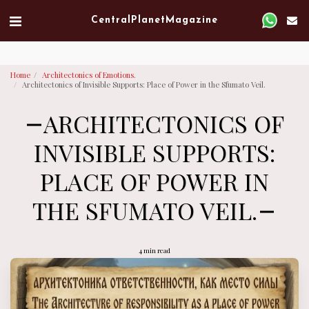
Verified artist on Singulart
Central Planet Magazine
Home
Architectonics of Emotions.
Architectonics of Invisible Supports: Place of Power in the Sfumato Veil.
ARCHITECTONICS OF
INVISIBLE SUPPORTS:
PLACE OF POWER IN
THE SFUMATO VEIL.
4 min read