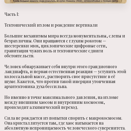
Часть I:
Тектонический излом и рождение вертикали
Большие механизмы мира всегда монументальны, слепы и
безразличны. Они вращаются с глухим рокотом —
шестеренки эпох, циклопические цифровые сети,
гравитация чужих воль и тектонические сдвиги
обстоятельств.
Человек обнаруживает себя внутри этого грандиозного
ландшафта, и первая естественная реакция — уступить этой
колоссальной массе, растворить свое присутствие в её
шуме. Кажется, что против такой инерции утонченная
архитектоника духа бессильна.
Но именно в точке максимального давления, на изломе
между внешним хаосом и внутренним космосом,
происходит алхимический переход.
Сила не рождается из попытки спорить с макрокосмосом.
Она кристаллизуется там, где хаос натыкается на
абсолютную непроницаемость человеческого суверенитета.