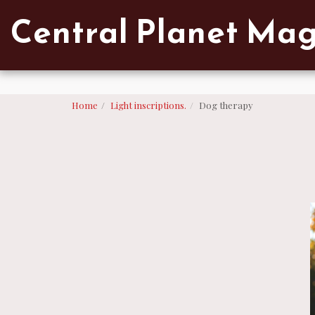
Verified artist on Singulart
Central Planet Ma
Home
Light inscriptions.
Dog therapy