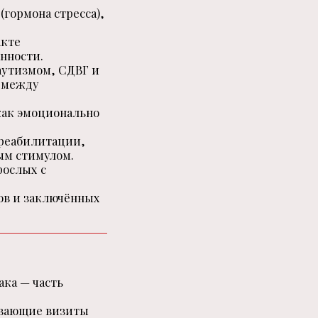
гормона стресса),
акте
нности.
аутизмом, СДВГ и
” между
как эмоционально
 реабилитации,
ым стимулом.
рослых с
ов и заключённых
ака — часть
ивающие визиты