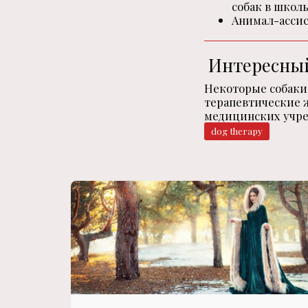
собак в школ
Анимал-ассис
Интересный
Некоторые собаки
терапевтические ж
медицинских учр
dog therapy