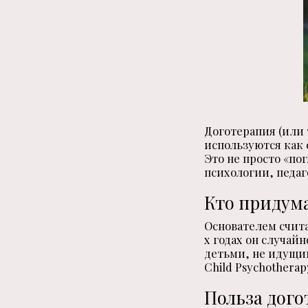
Доготерапия (или 
используются как 
Это не просто «по
психологии, педаг
Кто придум
Основателем счит
х годах он случай
детьми, не идущим
Child Psychotherap
Польза дого