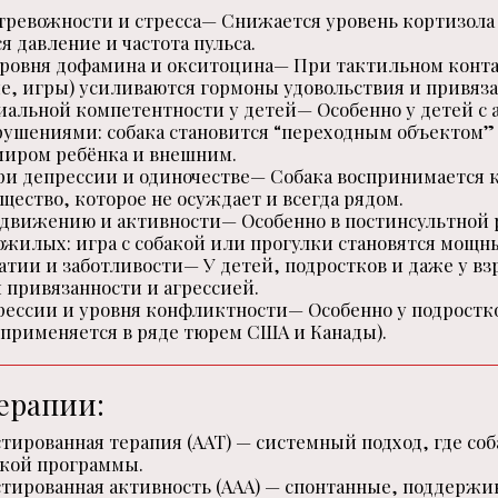
ревожности и стресса— Снижается уровень кортизола (
 давление и частота пульса.
ровня дофамина и окситоцина— При тактильном конт
е, игры) усиливаются гормоны удовольствия и привяза
иальной компетентности у детей— Особенно у детей с 
ушениями: собака становится “переходным объектом
миром ребёнка и внешним.
и депрессии и одиночестве— Собака воспринимается 
щество, которое не осуждает и всегда рядом.
движению и активности— Особенно в постинсультной
ожилых: игра с собакой или прогулки становятся мощн
атии и заботливости— У детей, подростков и даже у вз
привязанности и агрессией.
ессии и уровня конфликтности— Особенно у подростк
 применяется в ряде тюрем США и Канады).
ерапии:
тированная терапия (AAT) — системный подход, где соб
кой программы.
тированная активность (AAA) — спонтанные, поддерж