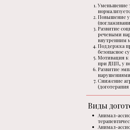
Уменьшение т
нормализуется
Повышение у
(поглаживани
Развитие соц
речевыми нар
внутренним 
Поддержка пр
безопасное су
Мотивация к 
при ДЦП, у п
Развитие эмп
нарушениями 
Снижение агр
(доготерапия
Виды догот
Анимал-ассис
терапевтичес
Анимал-ассис