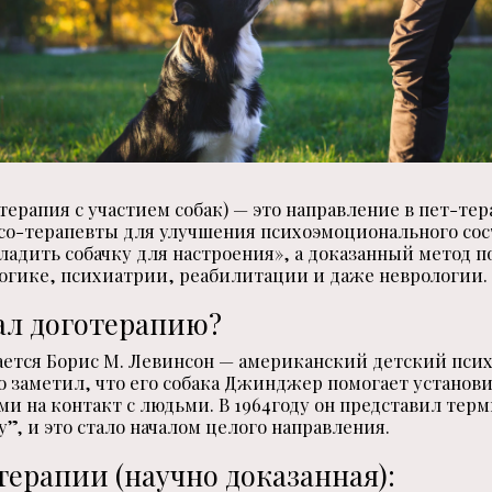
терапия с участием собак) — это направление в пет-тер
со-терапевты для улучшения психоэмоционального сос
гладить собачку для настроения», а доказанный метод 
огике, психиатрии, реабилитации и даже неврологии.
ал доготерапию?
ается Борис М. Левинсон — американский детский псих
но заметил, что его собака Джинджер помогает установи
и на контакт с людьми. В
1964
году он представил терм
y”, и это стало началом целого направления.
терапии (научно доказанная):