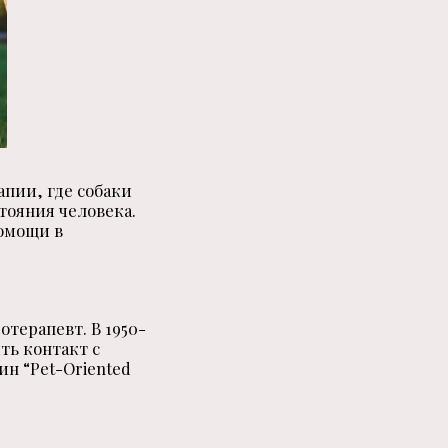
апии, где собаки
тояния человека.
помощи в
отерапевт. В
1950
-
ть контакт с
ин “Pet-Oriented