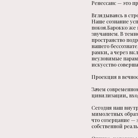
Ренессанс — это п
Вглядываясь в ст
Наше сознание усп
покоя.Барокко же
звучанием. В темн
пространство подр
нашего бессознате
рамки, а через вк
неуловимые парам
искусство соверш
Проекция в вечнос
Зачем современно
цивилизации, вход
Сегодня наш внут
мимолетных образо
что созерцание — 
собственной реаль