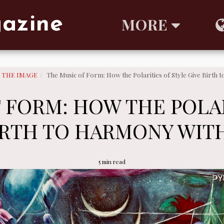
gazine
MORE
F THE IMAGE
The Music of Form: How the Polarities of Style Give Birth
 FORM: HOW THE POLAR
IRTH TO HARMONY WITH
5 min read