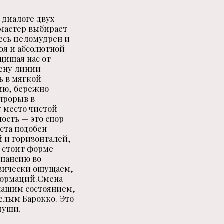
 диалоге двух
 мастер выбирает
есь целомудрен и
оя и абсолютной
щищая нас от
мену линии
ь в мягкой
ию, бережно
 прорыв в
т место чистой
ость — это спор
ста подобен
й и горизонталей,
 стоит форме
спансию во
изически ощущаем,
формаций.Смена
нашим состоянием,
елым Барокко. Это
души.