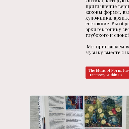
Оптика, которую м
приглашение верн
законы формы, вы 
художника, архит
состояние. Вы обр
архитектонику сво
глубокого и споко
Мы приглашаем ва
музыку вместе с н
The Music of Form: How 
Harmony Within Us