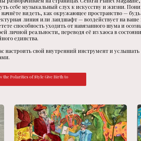
ы разворачиваем на страницах Central Planet Magazine,
уть себе музыкальный слух к искусству и жизни. Пон
начнёте видеть, как окружающее пространство — будь 
ектурная линия или ландшафт — воздействует на ваше
етете способность уходить от навязанного шума и осоз
ей личной реальности, переводя её из хаоса в состоян
йного единства.
с настроить свой внутренний инструмент и услышать
ами.
the Polarities of Style Give Birth to