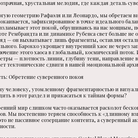
розрачная, хрустальная мелодия, где каждая деталь сув
рогую геометрию Рафаэля или Леонардо, мы обретаем в
окаивается, зафиксированное в точке идеального балан
 взламывает этот покой, обрушиваясь на нас мощным,
оте Рембрандта или динамике Рубенса свет больше не 
яд — он выхватывает лишь фрагменты, оставляя остал
льного. Барокко укрощает внутренний хаос не через з
лючение этого хаоса в глобальный, космический поток.
етры — плотность линии, глубину тени, направление в
ает тектонические сдвиги в нашей эмоциональной арх
ть: Обретение суверенного покоя
му человеку, утомленному фрагментарностью и визуа
ить в этот раздел и прикасаться к тайнам формы?
ренний мир слишком часто оказывается расколот беск
в. Мы постепенно теряем способность к «длинному взг
это не пассивное созерцание контента, а суверенный а
ности.