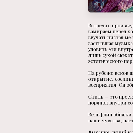
Встреча с произве
замираем перед хо
звучать чистая ме
застывшая музыка
уловить эти внутр
лишь сухой сюжет
эстетического пе
На рубеже веков 
открытие, соедин
восприятия. Он об
Стиль — это проек
порядок внутри со
Вёльфлин обнажил
наши чувства, нас
Дыхание линий и 