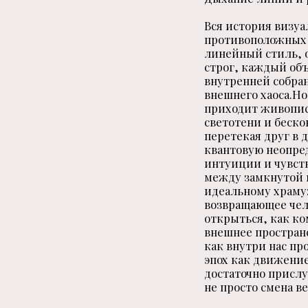
Вся история визу
противоположных н
линейный стиль, 
строг, каждый объ
внутренней собран
внешнего хаоса.Но
приходит живописн
светотени и беск
перетекая друг в 
квантовую неопред
интуиции и чувст
между замкнутой 
идеальному храму:
возвращающее чел
открыться, как ко
внешнее пространс
как внутри нас п
эпох как движени
достаточно прислу
не просто смена в