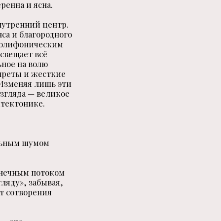
еренна и ясна.
нутренний центр.
са и благородного
 полифоническим
освещает всё
ьное на волю
апреты и жесткие
 Изменяя лишь эти
згляда — великое
итектонике.
льным шумом
онечным потоком
ляду», забывая,
кт сотворения