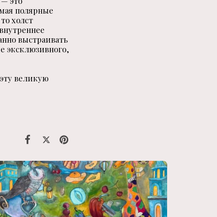
 — это
имая полярные
то холст
 внутреннее
нанно выстраивать
ие эксклюзивного,
 эту великую