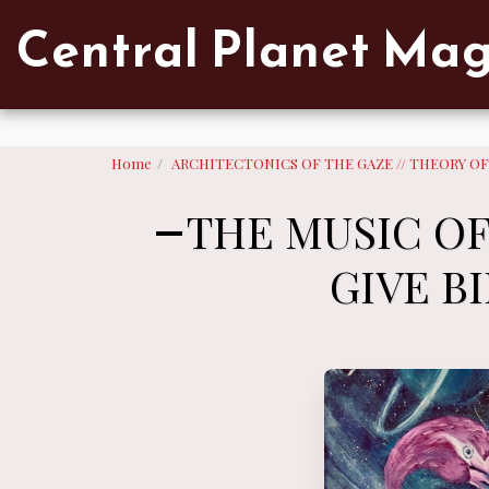
Verified artist on Singulart
Central Planet Ma
Home
ARCHITECTONICS OF THE GAZE // THEORY O
THE MUSIC OF
GIVE B