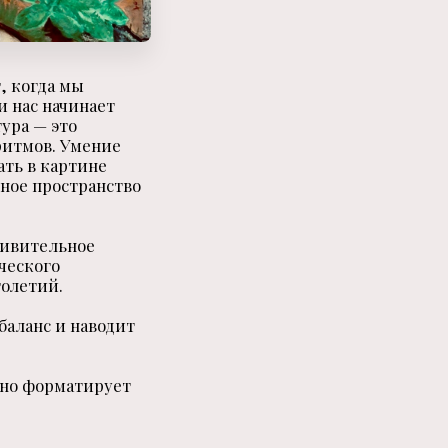
, когда мы
и нас начинает
ура — это
ритмов. Умение
ать в картине
ное пространство
дивительное
ческого
толетий.
баланс и наводит
тно форматирует