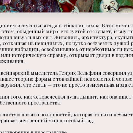
дением искусства всегда глубоко интимна. В тот момент
лстом, обыденный мир с его суетой отступает, и внутр
лодия визуальных сил. Живопись, архитектура, скульпт
, сотканная из невидимых, но чутко осязаемых душой 
енние вибрации, освободившись от необходимости иск
 или историческую справку, открывает двери в подлин
реживания.
швейцарский мыслитель Генрих Вёльфлин совершил у
ившее теорию формы с тончайшей психологией челове
наружил, что стиль — это не просто изменчивая мода с
ция того, как человеческая душа дышит, как она ищет 
бственного пространства.
 чистую поэзию полярностей, которая тонко и незаме
траивая внутренний мир на особый лад.
растворение в пространстве