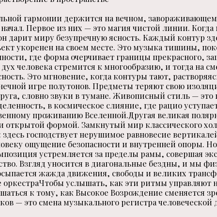
альной гармонии держится на вечном, завораживающем
ачал. Первое из них — это магия чистой линии. Когда
он дарит миру безупречную ясность. Каждый контур зд
ект укоренен на своем месте. Это музыка тишины, пок
ности, где форма очерчивает границы прекрасного, за
 дух человека стремится к многообразию, и тогда на с
ость. Это мгновение, когда контуры тают, растворяяс
онечной игре полутонов. Предметы теряют свою изоляц
друга, словно звуки в тумане. Живописный стиль — это
еленность, в космическое слияние, где рацио уступае
венному проживанию Вселенной.Другая великая полярн
и открытой формой. Замкнутый мир классического хол
 здесь господствует нерушимое равновесие вертикале
овеку ощущение безопасности и внутренней опоры. Но
мпозиция устремляется за пределы рамы, совершая эк
тво. Взгляд уносится в диагональные бездны, и мы ф
росыпается жажда движения, свободы и великих транс
е оркестраЧтобы услышать, как эти ритмы управляют 
шаться к тому, как Высокое Возрождение сменяется зр
еков — это смена музыкального регистра человеческой 