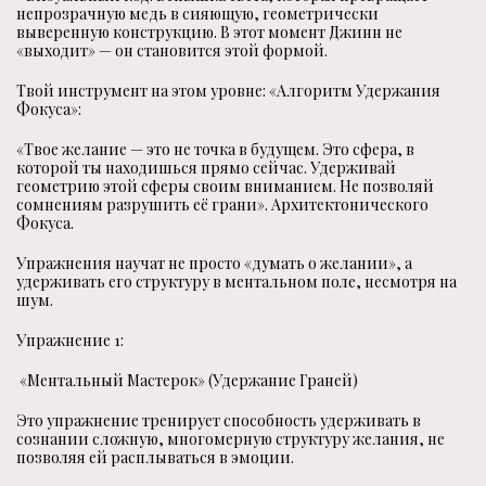
непрозрачную медь в сияющую, геометрически
выверенную конструкцию. В этот момент Джинн не
«выходит» — он становится этой формой.
Твой инструмент на этом уровне: «Алгоритм Удержания
Фокуса»:
«Твое желание — это не точка в будущем. Это сфера, в
которой ты находишься прямо сейчас. Удерживай
геометрию этой сферы своим вниманием. Не позволяй
сомнениям разрушить её грани». Архитектонического
Фокуса.
Упражнения научат не просто «думать о желании», а
удерживать его структуру в ментальном поле, несмотря на
шум.
Упражнение 1:
«Ментальный Мастерок» (Удержание Граней)
Это упражнение тренирует способность удерживать в
сознании сложную, многомерную структуру желания, не
позволяя ей расплываться в эмоции.