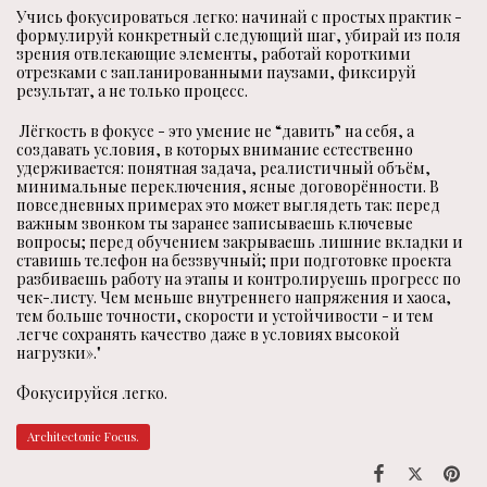
Учись фокусироваться легко: начинай с простых практик -
формулируй конкретный следующий шаг, убирай из поля
зрения отвлекающие элементы, работай короткими
отрезками с запланированными паузами, фиксируй
результат, а не только процесс.
Лёгкость в фокусе - это умение не “давить” на себя, а
создавать условия, в которых внимание естественно
удерживается: понятная задача, реалистичный объём,
минимальные переключения, ясные договорённости. В
повседневных примерах это может выглядеть так: перед
важным звонком ты заранее записываешь ключевые
вопросы; перед обучением закрываешь лишние вкладки и
ставишь телефон на беззвучный; при подготовке проекта
разбиваешь работу на этапы и контролируешь прогресс по
чек-листу. Чем меньше внутреннего напряжения и хаоса,
тем больше точности, скорости и устойчивости - и тем
легче сохранять качество даже в условиях высокой
нагрузки»."
Фокусируйся легко.
Architectonic Focus.