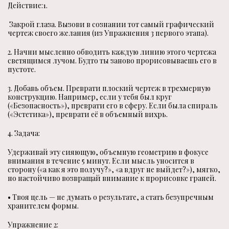
Действие:1.
Закрой глаза. Вызови в сознании тот самый графический
чертеж своего желания (из Упражнения 3 первого этапа).
2. Начни мысленно обводить каждую линию этого чертежа
светящимся лучом. Будто ты заново прорисовываешь его в
пустоте.
3. Добавь объем. Преврати плоский чертеж в трехмерную
конструкцию. Например, если у тебя был круг
(«Безопасность»), преврати его в сферу. Если была спираль
(«Эстетика»), преврати её в объемный вихрь.
4. Задача:
Удерживай эту сияющую, объемную геометрию в фокусе
внимания в течение 5 минут. Если мысль уносится в
сторону («а как я это получу?», «а вдруг не выйдет?»), мягко,
но настойчиво возвращай внимание к прорисовке граней.
• Твоя цель — не думать о результате, а стать безупречным
хранителем формы.
Упражнение 2: