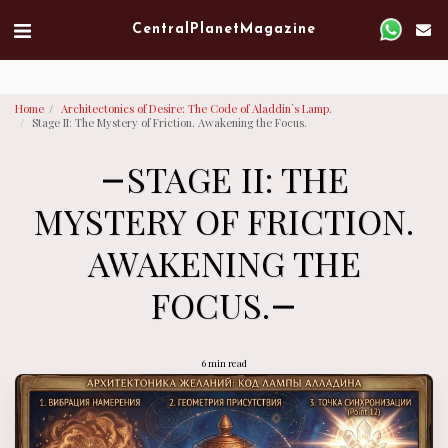
Verified artist on Singulart
Central Planet Magazine
Home
Architectonics of Desire: The Code of Aladdin`s Lamp.
Stage II: The Mystery of Friction. Awakening the Focus.
STAGE II: THE
MYSTERY OF FRICTION.
AWAKENING THE
FOCUS.
6 min read