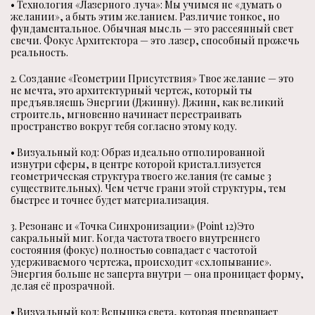
• Технология «Лазерного луча»: Мы учимся не «думать о
желании», а быть этим желанием. Различие тонкое, но
фундаментальное. Обычная мысль — это рассеянный свет
свечи. Фокус Архитектора — это лазер, способный прожечь
реальность.
2. Создание «Геометрии Присутствия» Твое желание — это
не мечта, это архитектурный чертеж, который ты
предъявляешь Энергии (Джинну). Джинн, как великий
строитель, мгновенно начинает перестраивать
пространство вокруг тебя согласно этому коду.
• Визуальный код: Образ идеально отполированной
изнутри сферы, в центре которой кристаллизуется
геометрическая структура твоего желания (те самые 3
существительных). Чем четче грани этой структуры, тем
быстрее и точнее будет материализация.
3. Резонанс и «Точка Синхронизации» (Point 12)Это
сакральный миг. Когда частота твоего внутреннего
состояния (фокус) полностью совпадает с частотой
удерживаемого чертежа, происходит «схлопывание».
Энергия больше не заперта внутри — она проницает форму,
делая её прозрачной.
• Визуальный код: Вспышка света, которая превращает