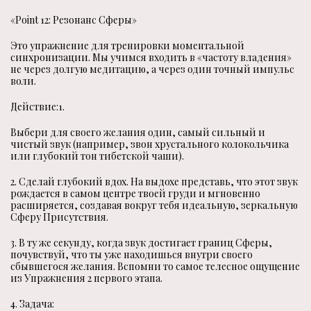
«Point 12: Резонанс Сферы»
Это упражнение для тренировки моментальной
синхронизации. Мы учимся входить в «частоту владения»
не через долгую медитацию, а через один точный импульс
воли.
Действие:1.
Выбери для своего желания один, самый сильный и
чистый звук (например, звон хрустального колокольчика
или глубокий тон тибетской чаши).
2. Сделай глубокий вдох. На выдохе представь, что этот звук
рождается в самом центре твоей груди и мгновенно
расширяется, создавая вокруг тебя идеальную, зеркальную
Сферу Присутствия.
3. В ту же секунду, когда звук достигает границ Сферы,
почувствуй, что ты уже находишься внутри своего
сбывшегося желания. Вспомни то самое телесное ощущение
из Упражнения 2 первого этапа.
4. Задача: