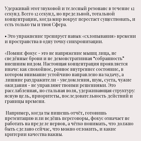
Удерживай этот звуковой и телесный резонанс в течение 12
секунд. Всего 12 секунд, но предельной, тотальной
концентрации, когда мир вокруг перестает существовать, и
есть только ты и твоя Сфера.
• Это упражнение тренирует навык «схлопывания» времени
и пространства в одну точку синхронизации.
«Помни: фокус - это не напряжение мышц лица, не
сведённые брови и не демонстративная “собранность”
внешним видом. Настоящая концентрация проявляется
иначе: как спокойное, ровное внутреннее состояние, в
котором внимание устойчиво направлено на задачу, а
лишние раздражители - уведомления, шум, суета, чужие
ожидания - не управляют твоими решениями. Это
расслабленная, но стальная воля, удерживающая структуру:
ясную цель, приоритеты, последовательность действий и
границы времени.
Например, когда ты пишешь отчёт, готовишь
презентацию или ведёшь переговоры, фокус означает не
работать на пределе нервов, а чётко понимать, что должно
быть сделано сейчас, что можно отложить, и какие
критерии качества важны.