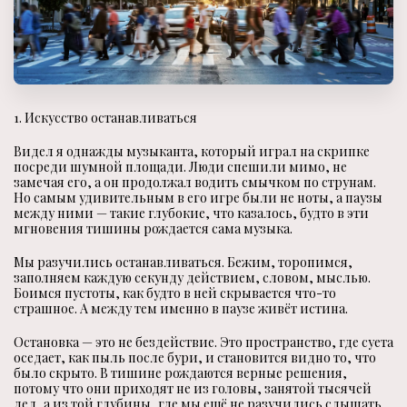
1. Искусство останавливаться
Видел я однажды музыканта, который играл на скрипке
посреди шумной площади. Люди спешили мимо, не
замечая его, а он продолжал водить смычком по струнам.
Но самым удивительным в его игре были не ноты, а паузы
между ними — такие глубокие, что казалось, будто в эти
мгновения тишины рождается сама музыка.
Мы разучились останавливаться. Бежим, торопимся,
заполняем каждую секунду действием, словом, мыслью.
Боимся пустоты, как будто в ней скрывается что-то
страшное. А между тем именно в паузе живёт истина.
Остановка — это не бездействие. Это пространство, где суета
оседает, как пыль после бури, и становится видно то, что
было скрыто. В тишине рождаются верные решения,
потому что они приходят не из головы, занятой тысячей
дел, а из той глубины, где мы ещё не разучились слышать