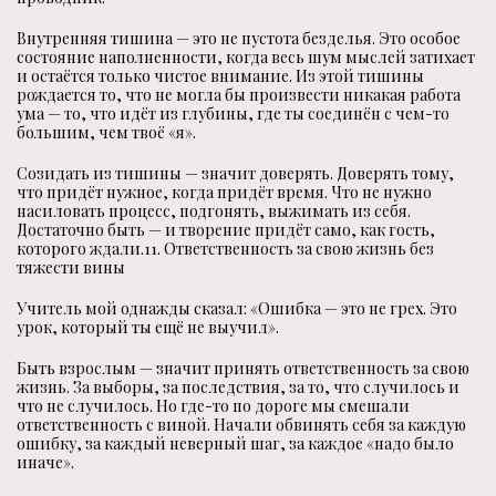
Внутренняя тишина — это не пустота безделья. Это особое
состояние наполненности, когда весь шум мыслей затихает
и остаётся только чистое внимание. Из этой тишины
рождается то, что не могла бы произвести никакая работа
ума — то, что идёт из глубины, где ты соединён с чем-то
большим, чем твоё «я».
Созидать из тишины — значит доверять. Доверять тому,
что придёт нужное, когда придёт время. Что не нужно
насиловать процесс, подгонять, выжимать из себя.
Достаточно быть — и творение придёт само, как гость,
которого ждали.11. Ответственность за свою жизнь без
тяжести вины
Учитель мой однажды сказал: «Ошибка — это не грех. Это
урок, который ты ещё не выучил».
Быть взрослым — значит принять ответственность за свою
жизнь. За выборы, за последствия, за то, что случилось и
что не случилось. Но где-то по дороге мы смешали
ответственность с виной. Начали обвинять себя за каждую
ошибку, за каждый неверный шаг, за каждое «надо было
иначе».