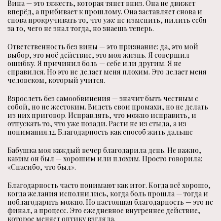
Вина — это тяжесть, которая тянет вниз. Она не движет
вперёд, а прибивает к прошлому. Она заставляет снова и
снова прокручивать то, что уже не изменить, пилить себя
за то, чего не знал тогда, но знаешь теперь.
Ответственность без вины — это признание: да, это мой
выбор, это моё действие, это моя жизнь. Я совершил
ошибку. Я причинил боль — себе или другим. Я не
справился. Но это не делает меня плохим. Это делает меня
человеком, который учится.
Взрослеть без самообвинения — значит быть честным с
собой, но не жестоким. Видеть свои промахи, но не делать
из них приговор. Исправлять, что можно исправить, и
отпускать то, что уже позади. Расти не из стыда, а из
понимания.12. Благодарность как способ жить дальше
Бабушка моя каждый вечер благодарила день. Не важно,
каким он был — хорошим или плохим. Просто говорила:
«Спасибо, что был».
Благодарность часто понимают как итог. Когда всё хорошо,
когда желания исполнились, когда боль прошла — тогда и
поблагодарить можно. Но настоящая благодарность — это не
финал, а процесс. Это ежедневное внутреннее действие,
которое меняет оптику взгляда.