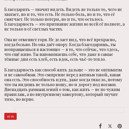
Благодарить — значит видеть. Видеть не только то, чего не
хватает, но и то, что есть. Не только боль, но и то, что её
смягчает. Не только потери, но и то, что осталось.
Благодарность — это признание жизни во всей её полноте, а
не только в её светлых частях.
Она не отменяет горя. Не делает вид, что всё прекрасно,
когда больно. Но она даёт опору. Когда благодаришь, ты
возвращаешься в настоящее — в то, что сейчас, что здесь,
что ещё живо. Ты напоминаешь себе, что даже в самые
тёмные дни есть хлеб, есть вдох, есть чьё-то тепло.
Благодарность как способ жить дальше — это не оптимизм
и не самообман. Это смирение перед жизнью такой, какая
она есть. Это способность идти, даже когда тяжело, потому
что ты видишь не только ношу, но и дорогу под ногами.
Двенадцать размышлений о том, как жить — не по чужим
правилам, а по внутреннему камертону, который звучит
тихо, но верно.
путь