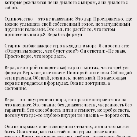
которые рождаются не из диалога с миром, а из диалога с
собой.
Одиночество — это не наказание. Это дар. Пространство, где
можно услышать свой собственный голос, не заглушённый
другими голосами. Это сад, где растёт то, что потом
принесёшь в мир.8. Вера без формул
Старик-рыбак каждое утро выходил в море. Я спросил его:
«Откуда вы знаете, что будет улов?» Он ответил: «Не знаю.
Просто верю, что море даст».
Вера, о которой говорят с кафедр и в книгах, часто требует
формул. Верь так, а не иначе. Повторяй эти слова. Соблюдай
эти правила. Обещай, клянись, доказывай. Но настоящая
вера не нуждается в формулах. Она не доктрина, а
состояние.
Вера — это внутренняя опора, которая не опирается ни на
что внешнее. Это знание без доказательств, уверенность без
гарантий. Это способность идти в темноту, не требуя света,
потому что где-то глубоко внутри ты знаешь — дорога есть.
Она не в храмах и не в священных текстах, хотя и там может
быть. Она в том, как ты встаёшь по утрам, даже когда
тяжело. В том, как продолжаешь любить, даже когда больно.