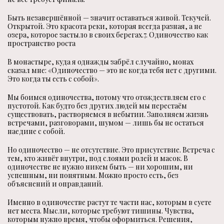
Быть незавершённой — значит оставаться живой. Текучей.
Открытой. Это красота реки, которая всегда разная, а не
озера, которое застыло в своих берегах.7. Одиночество как
пространство роста
В монастыре, куда я однажды забрёл случайно, монах
сказал мне: «Одиночество — это не когда тебя нет с другими.
Это когда ты есть с собой».
Мы боимся одиночества, потому что отождествляем его с
пустотой. Как будто без других людей мы перестаём
существовать, растворяемся в небытии. Заполняем жизнь
встречами, разговорами, шумом — лишь бы не остаться
наедине с собой.
Но одиночество — не отсутствие. Это присутствие. Встреча с
тем, кто живёт внутри, под слоями ролей и масок. В
одиночестве не нужно никем быть — ни хорошим, ни
успешным, ни понятным. Можно просто есть, без
объяснений и оправданий.
Именно в одиночестве растут те части нас, которым в суете
нет места. Мысли, которые требуют тишины. Чувства,
которым нужно время, чтобы оформиться. Решения,