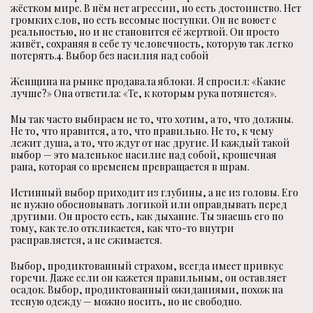
жёстком мире. В нём нет агрессии, но есть достоинство. Нет
громких слов, но есть весомые поступки. Он не воюет с
реальностью, но и не становится её жертвой. Он просто
живёт, сохраняя в себе ту человечность, которую так легко
потерять.4. Выбор без насилия над собой
Женщина на рынке продавала яблоки. Я спросил: «Какие
лучше?» Она ответила: «Те, к которым рука потянется».
Мы так часто выбираем не то, что хотим, а то, что должны.
Не то, что нравится, а то, что правильно. Не то, к чему
лежит душа, а то, что ждут от нас другие. И каждый такой
выбор — это маленькое насилие над собой, крошечная
рана, которая со временем превращается в шрам.
Истинный выбор приходит из глубины, а не из головы. Его
не нужно обосновывать логикой или оправдывать перед
другими. Он просто есть, как дыхание. Ты знаешь его по
тому, как тело откликается, как что-то внутри
расправляется, а не сжимается.
Выбор, продиктованный страхом, всегда имеет привкус
горечи. Даже если он кажется правильным, он оставляет
осадок. Выбор, продиктованный ожиданиями, похож на
тесную одежду — можно носить, но не свободно.