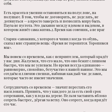
себя.
Есть красота в умении остановиться на полуслове, на
полушаге. В том, чтобы не договорить, не доделать, не
дотянуться — а просто замереть и позволить миру быть.
Пауза не пустота. Это дыхание между вдохом и выдохом, в
котором живёт сама жизнь.2. Время как союзник, а не враг
Старик-сапожник, у которого я чинил когда-то обувь,
сказал мне странную вещь: «Время не торопится. Торопимся
мы».
Мы воюем со временем, как с неприятелем, который крадёт
у нас дни. Жалуемся, что его мало, что оно бежит слишком
быстро, что мы не успеваем. Но время всегда одинаково —
равномерно, спокойно, безучастно к нашей панике. Это мы
создаём иллюзию спешки, набивая каждый час делами,
которые часто не имеют значения.
Сотрудничать со временем — значит перестать его
насиловать. Принять, что у каждого дела есть свой срок
созревания, как у плода на дереве. Нельзя заставить яблоко
созреть быстрее, дёргая за ветку. Оно созреет, когда придёт
его час.