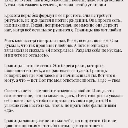
В том, как сажаешь семена, не зная, взойдут ли они.
Красота веры без формул в её простоте. Она не требует
ритуалов, не нуждается в подтверждении. Она просто есть,
как дыхание. Тихая, неприметная, но именно она держит
нас, когда всё остальное рушится.9. Границы как акт любви
Мать моя всегда говорила «да». Всем, всегда, во всём. Она
думала, что так проявляет любовь. А потом однажды
заплакала и сказала: «Я потерялась. Раздала себя по кускам,
и ничего не осталось».
Границы — это не стены. Это берега реки, которые
позволяют ей течь, а не растекаться лужей. Границы
говорят: вот где кончаюсь я и начинаешься ты. Вот что я
могу, а что — нет. Вот где моя ответственность, а где — твоя.
Сказать «нет» — не значит отказать в любви. Иногда это
самое честное, что ты можешь дать. «Нет» говорит: я уважаю
себя настолько, чтобы не предавать свои пределы. И я
уважаю тебя настолько, чтобы не врать тебе фальшивым
«да».
Границы защищают не только тебя, но и другого. Они не
дают отношениям стать болотом, где один тонет в