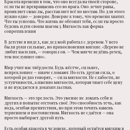
Красота времени в том, что оно всегда на твоей стороне,
если ты не превращаешь его во врага. Оно лечит раны,
проявляет смыслы, расставляет всё по местам. Но для этого
нужно одно — доверие. Доверие к тому, что времени хватит.
Что ты успеешь. Что жизнь не обгонит тебя, если ты просто
будешь идти своим шагом.3. Мягкость как форма
сопротивления
В детстве я видел, как дед мой работал с деревом. У него
были руки сильные, но прикосновения мягкие. «Дерево не
любит насилия, — говорил он. — Чем мягче ведёшь резец,
тем послушнее оно».
Мир учит нас твёрдости. Будь жёстче, сильнее,
непреклоннее — иначе сломают. Но есть другая сила, о
которой редко говорят, — сила мягкости. Не слабости, не
уступчивости, а именно мягкости, которая знает себе цену
и не нуждается в доказательствах.
Мягкость — это зрелость. Это умение не ломать себя и
других в попытке отстоять своё. Это способность течь, как
вода, огибая препятствия, но при этом точить камень
терпением и постоянством. Мягкость не сдаётся — она
просто выбирает другой путь.
Есть особая красота в человеке, который остаётся мягким в