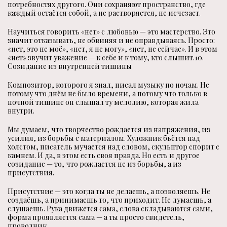
потребностях другого. Они сохраняют пространство, где
каждый остаётся собой, а не растворяется, не исчезает.
Научиться говорить «нет» с любовью — это мастерство. Это
значит отказывать, не обвиняя и не оправдываясь. Просто:
«нет, это не моё», «нет, я не могу», «нет, не сейчас». И в этом
«нет» звучит уважение — к себе и к тому, кто слышит.10.
Созидание из внутренней тишины
Композитор, которого я знал, писал музыку по ночам. Не
потому что днём не было времени, а потому что только в
ночной тишине он слышал ту мелодию, которая жила
внутри.
Мы думаем, что творчество рождается из напряжения, из
усилия, из борьбы с материалом. Художник бьётся над
холстом, писатель мучается над словом, скульптор спорит с
камнем. И да, в этом есть своя правда. Но есть и другое
созидание — то, что рождается не из борьбы, а из
присутствия.
Присутствие — это когда ты не делаешь, а позволяешь. Не
создаёшь, а принимаешь то, что приходит. Не думаешь, а
слушаешь. Рука движется сама, слова складываются сами,
форма проявляется сама — а ты просто свидетель,
проводник.