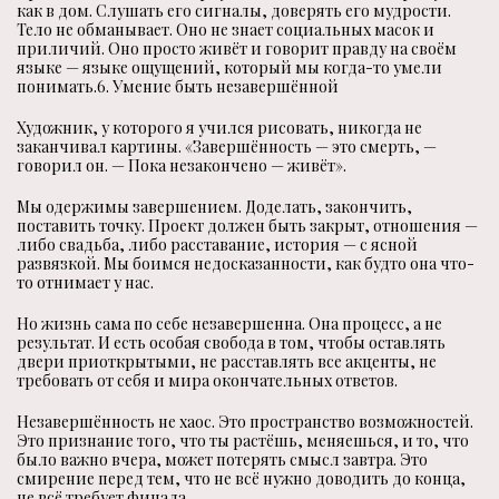
как в дом. Слушать его сигналы, доверять его мудрости.
Тело не обманывает. Оно не знает социальных масок и
приличий. Оно просто живёт и говорит правду на своём
языке — языке ощущений, который мы когда-то умели
понимать.6. Умение быть незавершённой
Художник, у которого я учился рисовать, никогда не
заканчивал картины. «Завершённость — это смерть, —
говорил он. — Пока незакончено — живёт».
Мы одержимы завершением. Доделать, закончить,
поставить точку. Проект должен быть закрыт, отношения —
либо свадьба, либо расставание, история — с ясной
развязкой. Мы боимся недосказанности, как будто она что-
то отнимает у нас.
Но жизнь сама по себе незавершенна. Она процесс, а не
результат. И есть особая свобода в том, чтобы оставлять
двери приоткрытыми, не расставлять все акценты, не
требовать от себя и мира окончательных ответов.
Незавершённость не хаос. Это пространство возможностей.
Это признание того, что ты растёшь, меняешься, и то, что
было важно вчера, может потерять смысл завтра. Это
смирение перед тем, что не всё нужно доводить до конца,
не всё требует финала.