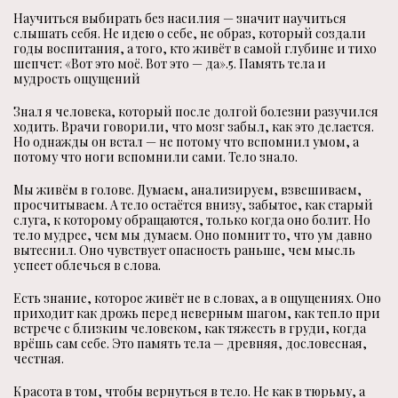
Научиться выбирать без насилия — значит научиться
слышать себя. Не идею о себе, не образ, который создали
годы воспитания, а того, кто живёт в самой глубине и тихо
шепчет: «Вот это моё. Вот это — да».5. Память тела и
мудрость ощущений
Знал я человека, который после долгой болезни разучился
ходить. Врачи говорили, что мозг забыл, как это делается.
Но однажды он встал — не потому что вспомнил умом, а
потому что ноги вспомнили сами. Тело знало.
Мы живём в голове. Думаем, анализируем, взвешиваем,
просчитываем. А тело остаётся внизу, забытое, как старый
слуга, к которому обращаются, только когда оно болит. Но
тело мудрее, чем мы думаем. Оно помнит то, что ум давно
вытеснил. Оно чувствует опасность раньше, чем мысль
успеет облечься в слова.
Есть знание, которое живёт не в словах, а в ощущениях. Оно
приходит как дрожь перед неверным шагом, как тепло при
встрече с близким человеком, как тяжесть в груди, когда
врёшь сам себе. Это память тела — древняя, дословесная,
честная.
Красота в том, чтобы вернуться в тело. Не как в тюрьму, а