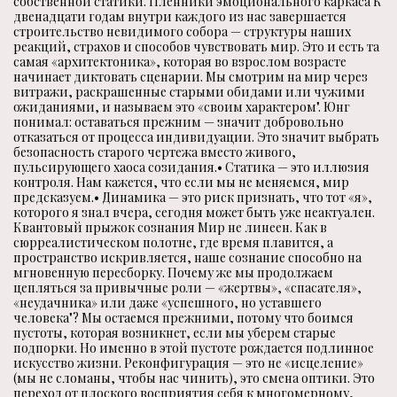
собственной статики. Пленники эмоционального каркаса К
двенадцати годам внутри каждого из нас завершается
строительство невидимого собора — структуры наших
реакций, страхов и способов чувствовать мир. Это и есть та
самая «архитектоника», которая во взрослом возрасте
начинает диктовать сценарии. Мы смотрим на мир через
витражи, раскрашенные старыми обидами или чужими
ожиданиями, и называем это «своим характером". Юнг
понимал: оставаться прежним — значит добровольно
отказаться от процесса индивидуации. Это значит выбрать
безопасность старого чертежа вместо живого,
пульсирующего хаоса созидания.• Статика — это иллюзия
контроля. Нам кажется, что если мы не меняемся, мир
предсказуем.• Динамика — это риск признать, что тот «я»,
которого я знал вчера, сегодня может быть уже неактуален.
Квантовый прыжок сознания Мир не линеен. Как в
сюрреалистическом полотне, где время плавится, а
пространство искривляется, наше сознание способно на
мгновенную пересборку. Почему же мы продолжаем
цепляться за привычные роли — «жертвы», «спасателя»,
«неудачника» или даже «успешного, но уставшего
человека"? Мы остаемся прежними, потому что боимся
пустоты, которая возникнет, если мы уберем старые
подпорки. Но именно в этой пустоте рождается подлинное
искусство жизни. Реконфигурация — это не «исцеление»
(мы не сломаны, чтобы нас чинить), это смена оптики. Это
переход от плоского восприятия себя к многомерному,