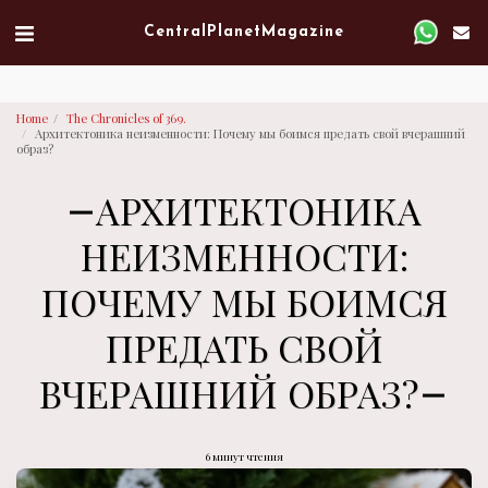
Verified artist on Singulart
Central Planet Magazine
Home
The Chronicles of 369.
Архитектоника неизменности: Почему мы боимся предать свой вчерашний
образ?
АРХИТЕКТОНИКА
НЕИЗМЕННОСТИ:
ПОЧЕМУ МЫ БОИМСЯ
ПРЕДАТЬ СВОЙ
ВЧЕРАШНИЙ ОБРАЗ?
6 минут чтения