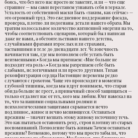
боясь, что без него нас просто не заметят, или — что еще
страшнее — мы сами перестанем узнавать себя в зеркале.
Усталость от собственной маски Быть «таким, как сейчас» —
это огромный труд. Это ежедневное поддержание фасада,
проверка, плотно ли подогнаны детали нашего образа. Мы
тратим колоссальное количество жизненной энергии на то,
чтобы соответствовать сценарию, который был написан
даже не нами, а обстоятельствами нашего детства,
случайными фразами взрослых или страхами,
застывшими в теле до двенадцати лет. Человечность
начинается там, где мы позволяем себе устать быть
неизменными.• Когда мы признаем: «Мне больше не
подходит эта роль».• Когда мы разрешаем себе быть
слабыми, нелогичными или просто другими. Тихая
реконфигурация сердца Настоящие перемены редко
случаются с грохотом. Чаще это происходит в моменты
глубокой тишины, когда мы вдруг понимаем, что старая
обида больше не греет, а привычный способ защищаться —
только отдаляет нас от тех, кого мы любим. Юнг намекал на
то, что за нашими социальными ролями и
психологическими защитами скрывается нечто
подлинное, живое и вечно меняющееся. Оставаться
прежним — значит мешать этому живому источнику течь.
Это как пытаться остановить реку, строя плотину из старых
воспоминаний. Позволение быть живым Зачем оставаться
прежним? Возможно, потому что мы просто забыли, что