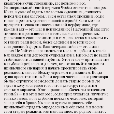
квантовому существованию, где возможно всё.
Универсальный гений перемен Чтобы ответить на вопрос
Юнга, нужно обладать смелостью художника, стоящего
перед чистым холстом. Зачем оставаться прежним, если
можно прожить десятки жизней в одной? Если можно
превратить свою личность в живой перформанс, где
каждый акт — это шаг в неизведанное? Настоящий масштаб
личности проявляется не в том, насколько прочно мы
удерживаем свои позиции, а в том, как легко мы можем их
оставить ради новой, более сложной и эстетически
совершенной формы. Ваш «вчерашний я» — это лишь
эскиз. Не бойтесь переписать его маслом, добавить теней
Караваджо или дерзости супрематизма. Мир ждет не вашей
стабильности, а вашей глубины. Этот текст — приглашение
к глубокой рефлексии для тех, кто готов выйти за рамки
привычного сценария и начать проектировать свою
реальность заново. Между чертежом и дыханием: Когда
душа просит тишины Если первая часть нашего разговора
была о структуре и смелости ломать старые формы, то
здесь я хочу коснуться того, что пульсирует под этим
жестким каркасом. Юнг спрашивал: «Зачем ты остаешься
таким?» — и в этом вопросе, если прислушаться, звучит не
только вызов, но и глубокая печаль о человеке, который
запер себя в броне. Мы часто путаем верность себе с
привычкой страдать определенным образом. Мы носим
свои старые реакции, как изношенное, но родное пальто,