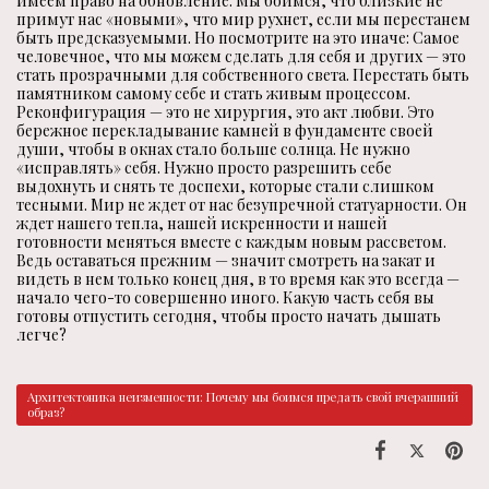
имеем право на обновление. Мы боимся, что близкие не
примут нас «новыми», что мир рухнет, если мы перестанем
быть предсказуемыми. Но посмотрите на это иначе: Самое
человечное, что мы можем сделать для себя и других — это
стать прозрачными для собственного света. Перестать быть
памятником самому себе и стать живым процессом.
Реконфигурация — это не хирургия, это акт любви. Это
бережное перекладывание камней в фундаменте своей
души, чтобы в окнах стало больше солнца. Не нужно
«исправлять» себя. Нужно просто разрешить себе
выдохнуть и снять те доспехи, которые стали слишком
тесными. Мир не ждет от нас безупречной статуарности. Он
ждет нашего тепла, нашей искренности и нашей
готовности меняться вместе с каждым новым рассветом.
Ведь оставаться прежним — значит смотреть на закат и
видеть в нем только конец дня, в то время как это всегда —
начало чего-то совершенно иного. Какую часть себя вы
готовы отпустить сегодня, чтобы просто начать дышать
легче?
Архитектоника неизменности: Почему мы боимся предать свой вчерашний
образ?