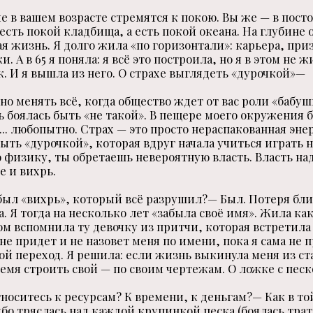
е в вашем возрасте стремятся к покою. Вы же — в пос
есть покой кладбища, а есть покой океана. На глубине
ая жизнь. Я долго жила «по горизонтали»: карьера, при
. А в 65 я поняла: я всё это построила, но я в этом не ж
к. И я вышла из него. О страхе выглядеть «дурочкой»—
но менять всё, когда общество ждет от вас роли «бабу
нь боялась быть «не такой». В пещере моего окружения 
... любопытно. Страх — это просто нераспакованная эне
ыть «дурочкой», которая вдруг начала учиться играть 
 физику, ты обретаешь невероятную власть. Власть на
е и вихрь.
ыл «вихрь», который всё разрушил?— Был. Потеря бли
 Я тогда на несколько лет «забыла своё имя». Жила как
ом вспомнила ту девочку из притчи, которая встретила
не придет и не назовет меня по имени, пока я сама не 
мой переход. Я решила: если жизнь выкинула меня из ст
емя строить свой — по своим чертежам. О ложке с песк
тноситесь к ресурсам? К времени, к деньгам?— Как в то
ибо тряслась над каждой крупинкой песка (боялась тра