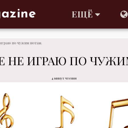
gazine
ЕЩЁ
играю по чужим нотам.
Е НЕ ИГРАЮ ПО ЧУЖИ
4 минут чтения