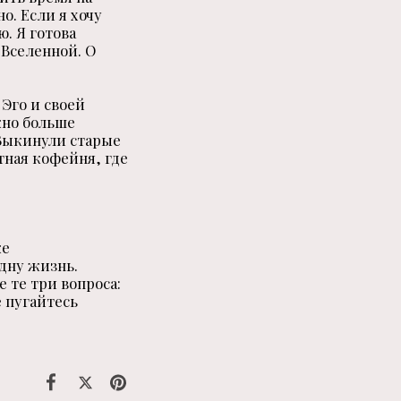
о. Если я хочу
. Я готова
 Вселенной. О
Эго и своей
жно больше
 Выкинули старые
тная кофейня, где
же
одну жизнь.
е те три вопроса:
е пугайтесь