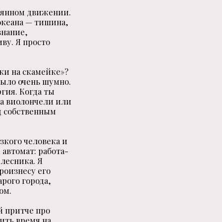
тоянном движении.
 океана — тишина,
знание,
иву. Я просто
шки на скамейке»?
было очень шумно.
ргия. Когда ты
на виолончели или
д собственным
зкого человека и
 автомат: работа-
 лесника. Я
произнесу его
арого города,
ом.
й притче про
тить время на