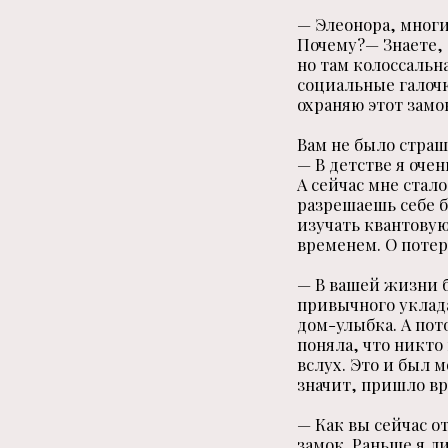
— Элеонора, многи
Почему?— Знаете, 
но там колоссальн
социальные галочки
охраняю этот замо
Вам не было страш
— В детстве я оче
А сейчас мне стало
разрешаешь себе б
изучать квантовую
временем. О потер
— В вашей жизни б
привычного уклада.
дом-улыбка. А пот
поняла, что никто 
вслух. Это и был 
значит, пришло вр
— Как вы сейчас о
замок. Раньше я л