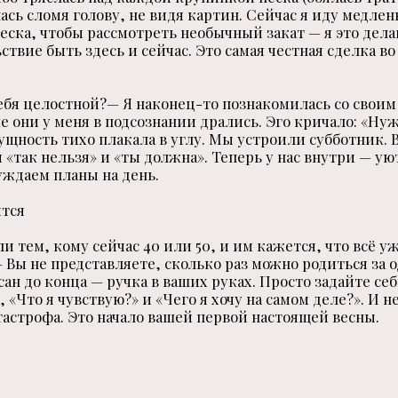
ась сломя голову, не видя картин. Сейчас я иду медленн
еска, чтобы рассмотреть необычный закат — я это делаю
ствие быть здесь и сейчас. Это самая честная сделка во
ебя целостной?— Я наконец-то познакомилась со своим 
 они у меня в подсознании дрались. Эго кричало: «Ну
ущность тихо плакала в углу. Мы устроили субботник.
 «так нельзя» и «ты должна». Теперь у нас внутри — ую
уждаем планы на день.
ится
и тем, кому сейчас 40 или 50, и им кажется, что всё у
Вы не представляете, сколько раз можно родиться за 
ан до конца — ручка в ваших руках. Просто задайте себ
, «Что я чувствую?» и «Чего я хочу на самом деле?». И н
атастрофа. Это начало вашей первой настоящей весны.