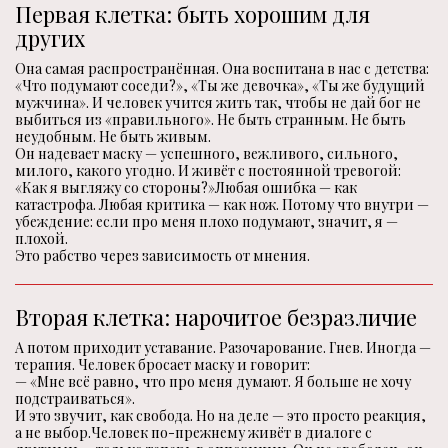
Первая клетка: быть хорошим для
других
Она самая распространённая. Она воспитана в нас с детства:
«Что подумают соседи?», «Ты же девочка», «Ты же будущий
мужчина». И человек учится жить так, чтобы не дай бог не
выбиться из «правильного». Не быть странным. Не быть
неудобным. Не быть живым.
Он надевает маску — успешного, вежливого, сильного,
милого, какого угодно. И живёт с постоянной тревогой:
«Как я выгляжу со стороны?»Любая ошибка — как
катастрофа. Любая критика — как нож. Потому что внутри —
убеждение: если про меня плохо подумают, значит, я —
плохой.
Это рабство через зависимость от мнения.
Вторая клетка: нарочитое безразличие
А потом приходит уставание. Разочарование. Гнев. Иногда —
терапия. Человек бросает маску и говорит:
— «Мне всё равно, что про меня думают. Я больше не хочу
подстраиваться».
И это звучит, как свобода. Но на деле — это просто реакция,
а не выбор.Человек по-прежнему живёт в диалоге с