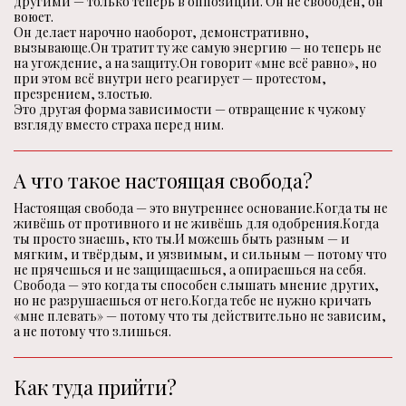
другими — только теперь в оппозиции. Он не свободен, он
воюет.
Он делает нарочно наоборот, демонстративно,
вызывающе.Он тратит ту же самую энергию — но теперь не
на угождение, а на защиту.Он говорит «мне всё равно», но
при этом всё внутри него реагирует — протестом,
презрением, злостью.
Это другая форма зависимости — отвращение к чужому
взгляду вместо страха перед ним.
А что такое настоящая свобода?
Настоящая свобода — это внутреннее основание.Когда ты не
живёшь от противного и не живёшь для одобрения.Когда
ты просто знаешь, кто ты.И можешь быть разным — и
мягким, и твёрдым, и уязвимым, и сильным — потому что
не прячешься и не защищаешься, а опираешься на себя.
Свобода — это когда ты способен слышать мнение других,
но не разрушаешься от него.Когда тебе не нужно кричать
«мне плевать» — потому что ты действительно не зависим,
а не потому что злишься.
Как туда прийти?