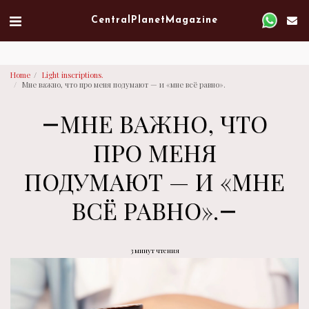
Verified artist on Singulart
Central Planet Magazine
Home
Light inscriptions.
Мне важно, что про меня подумают — и «мне всё равно».
МНЕ ВАЖНО, ЧТО
ПРО МЕНЯ
ПОДУМАЮТ — И «МНЕ
ВСЁ РАВНО».
3 минут чтения