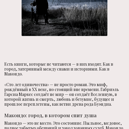
Есть книги, которые не читаются — в них входят. Как в
город, затерянный между снами и историями. Как в
Макондо.
«Сто лет одиночества» — не просто роман. Это миф,
рождённый в XX веке, но стоящий вне времени. Габриэль
Гарсиа Маркес создаёт не мир — он создаёт Вселенную, в
которой жизнь и смерть, любовь и безумие, будущее и
прошлое переплетены, как ветви древа рода Буэндиа.
Макондо: город, в котором спит душа
Макондо — это не место. Это состояние. Пыльное, медовое,
полное забытых обещаний и заколдованных судеб. Макондо