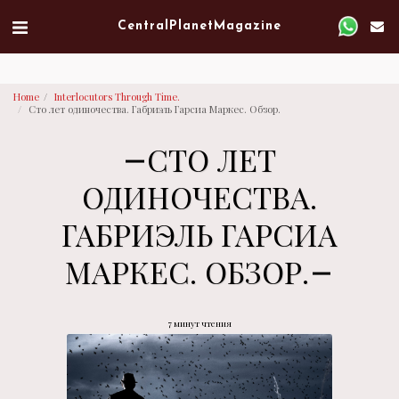
Verified artist on Singulart
Central Planet Magazine
Home
Interlocutors Through Time.
Сто лет одиночества. Габриэль Гарсиа Маркес. Обзор.
СТО ЛЕТ
ОДИНОЧЕСТВА.
ГАБРИЭЛЬ ГАРСИА
МАРКЕС. ОБЗОР.
7 минут чтения