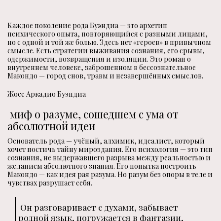
Каждое поколение рода Буэндиа — это архетип
психического опыта, повторяющийся с разными лицами,
но с одной и той же болью. Здесь нет «героев» в привычном
смысле. Есть стратегии выживания сознания, его срывы,
одержимости, возвращения и изоляции. Это роман о
внутреннем человеке, заброшенном в бессознательное
Макондо — город снов, травм и незавершённых смыслов.
Жосе Аркадио Буэндиа
миф о разуме, сошедшем с ума от
абсолютной идеи
Основатель рода — учёный, алхимик, идеалист, который
хочет постичь тайну мироздания. Его психология — это тип
сознания, не выдержавшего разрыва между реальностью и
желанием абсолютного знания. Его попытка построить
Макондо — как идея рая разума. Но разум без опоры в теле и
чувствах разрушает себя.
Он разговаривает с духами, забывает
родной язык, погружается в фантазии,