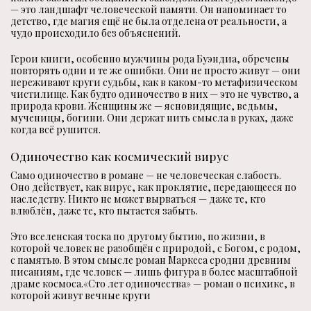
— это ландшафт человеческой памяти. Он напоминает то
детство, где магия ещё не была отделена от реальности, а
чудо происходило без объяснений.
Герои книги, особенно мужчины рода Буэндиа, обречены
повторять одни и те же ошибки. Они не просто живут — они
переживают круги судьбы, как в каком-то метафизическом
чистилище. Как будто одиночество в них — это не чувство, а
природа крови. Женщины же — ясновидящие, ведьмы,
мученицы, богини. Они держат нить смысла в руках, даже
когда всё рушится.
Одиночество как космический вирус
Само одиночество в романе — не человеческая слабость.
Оно действует, как вирус, как проклятие, передающееся по
наследству. Никто не может вырваться — даже те, кто
влюблён, даже те, кто пытается забыть.
Это вселенская тоска по другому бытию, по жизни, в
которой человек не разобщён с природой, с Богом, с родом,
с памятью. В этом смысле роман Маркеса сродни древним
писаниям, где человек — лишь фигура в более масштабной
драме космоса.«Сто лет одиночества» — роман о психике, в
которой живут вечные круги