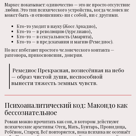
Маркес показывает: одиночество — это не просто отсутствие
любви. Это тип психического устройства, когда человек не
может быть «в отношениях» ни с собой, ни с другими.
Кто-то уходит в науку (Жосе Аркадио),
Кто-то — в революцию (Аурелиано),
Кто-то — в сексуальность (Амарнта),
Кто-то — в предсказания и магию (Ремедиос).
Но все избегают простого человеческого контакта —
разговора, прикосновения, доверия.
Ремедиос Прекрасная, вознесённая на небо
— образ чистой души, неспособной
вынести тяжесть земных чувств.
Психоаналитический код: Макондо как
бессознательное
Роман можно прочитать как сон, в котором действуют
психические архетипы: Отец, Мать, Бунтарь, Провидица,
Ребёнок, Старец. Всё повторяется, пока психика не осознаёт