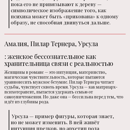
пока его не привязывают к дереву —
символическое изображение того, как
психика может быть «прикована» к одному
образу, не способная двинуться дальше.
Амалия, Пилар Тернера, Урсула
: женское бессознательное как
хранительница связи с реальностью
Женщины в романе — это интуиция, материнство,
магическая чувствительность, которые пытаются
уравновесить мужское безумие. Пилар Тернера читает
судьбы, чувствует сквозь время. Урсула — как матриарх-
психотерапевт, пытается удержать семью от
самоуничтожения. Но даже она — бессильна перед тем, что
идёт из глубины рода.
Урсула — пример фигуры, которая знает,
но не может изменить. В ней живёт
интуиция предков, но архетип рода