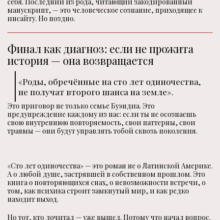
себя. Последний из рода, читающий закодированный
манускрипт, — это человеческое сознание, приходящее к
инсайту. Но поздно.
Финал как диагноз: если не прожита
история — она возвращается
«Роды, обречённые на сто лет одиночества,
не получат второго шанса на земле».
Это приговор не только семье Буэндиа. Это
предупреждение каждому из нас: если ты не осознаешь
свою внутреннюю повторяемость, свои паттерны, свои
травмы — они будут управлять тобой сквозь поколения.
«Сто лет одиночества» — это роман не о Латинской Америке.
А о любой душе, застрявшей в собственном прошлом. Это
книга о повторяющихся снах, о невозможности встречи, о
том, как психика строит замкнутый мир, и как редко
находит выход.
Но тот, кто дочитал — уже вышел. Потому что начал вопрос.