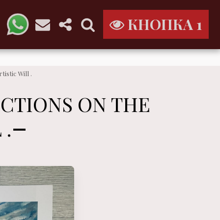
КНОПКА 1
stic Will .
ECTIONS ON THE
 .