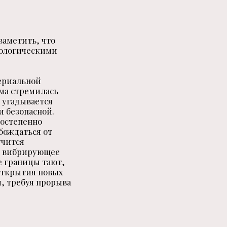
заметить, что
хологическими
териальной
рма стремилась
 угадывается
и безопасной.
постепенно
бождаться от
учится
е, вибрирующее
е границы тают,
 открытия новых
, требуя прорыва