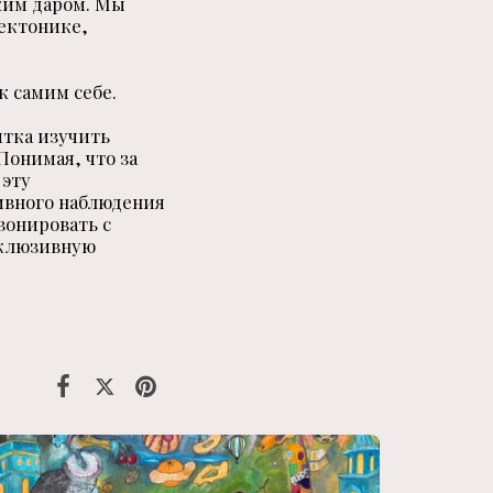
ким даром. Мы
тектонике,
к самим себе.
ытка изучить
Понимая, что за
 эту
ивного наблюдения
зонировать с
склюзивную