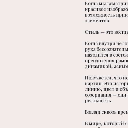
Когда мы всматрив
красивое изображе
возможность прико
элементов.
Стиль — это всегд
Когда внутри чело
рука бессознатель
находится в состо
преодоления рамо
динамикой, асимм
Получается, что и
картин. Это истор
линию, цвет и объ
созерцания — они 
реальность.
Взгляд сквозь вре
В мире, который 