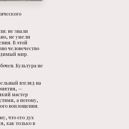
нического
ли: не знали
но, не умели
ения. В этой
вно человечество
идимый мир.
бочен. Культура не
ельный взгляд на
риятия, —
ликий мастер
стями, а потому,
гого воплощения.
у, что его дух
я, как только в