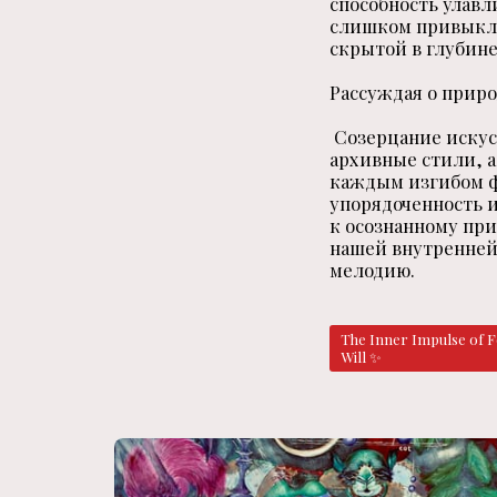
способность улав
слишком привыкли 
скрытой в глубине
Рассуждая о приро
Созерцание искусс
архивные стили, а
каждым изгибом ф
упорядоченность 
к осознанному при
нашей внутренней
мелодию.
The Inner Impulse of Fo
Will ✨