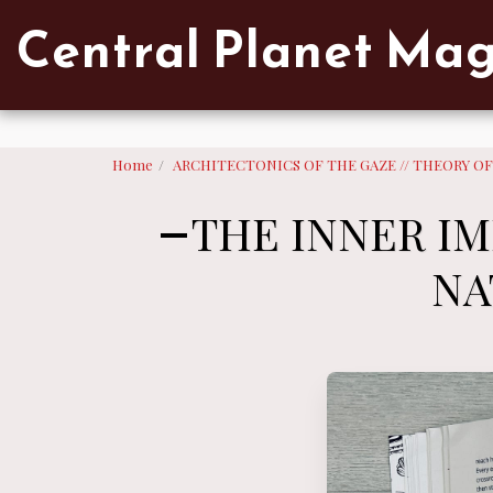
Verified artist on Singulart
Central Planet Ma
Home
ARCHITECTONICS OF THE GAZE // THEORY O
THE INNER I
NA