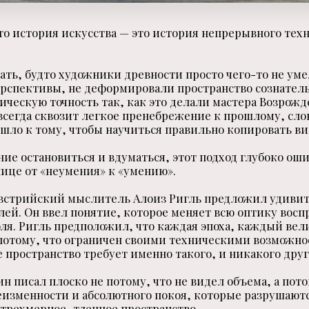
то история искусства — это история непрерывного тех
ь, будто художники древности просто чего-то не уме
ерспективы, не деформировали пространство сознатель
ическую точность так, как это делали мастера Возрожд
сегда сквозит легкое пренебрежение к прошлому, сло
 шло к тому, чтобы научиться правильно копировать в
ние остановиться и вдуматься, этот подход глубоко оши
ице от «неумения» к «умению».
австрийский мыслитель Алоиз Ригль предложил удивит
лей. Он ввел понятие, которое меняет всю оптику восп
ля. Ригль предположил, что каждая эпоха, каждый ве
потому, что ограничен своими техническими возможно
е пространство требует именно такого, и никакого дру
 писал плоско не потому, что не видел объема, а потом
еизменности и абсолютного покоя, которые разрушаютс
трехмерное, тленное пространство.