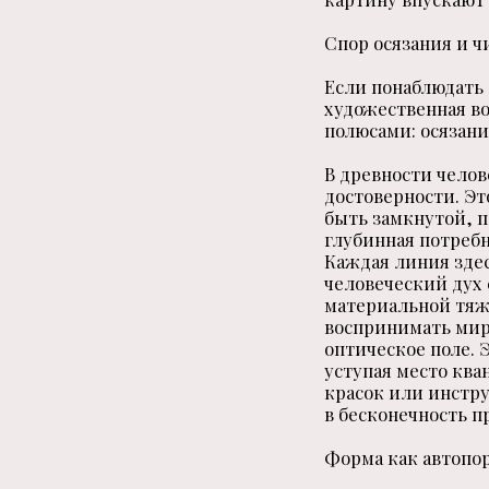
Спор осязания и ч
Если понаблюдать 
художественная в
полюсами: осязани
В древности челов
достоверности. Эт
быть замкнутой, п
глубинная потребн
Каждая линия здес
человеческий дух 
материальной тяже
воспринимать мир
оптическое поле. 
уступая место ква
красок или инстру
в бесконечность п
Форма как автопо