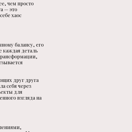
ее, чем просто
а — это
себе хаос
чному балансу, его
е каждая деталь
 трансформации,
тзывается
яющих друг друга
ла себя через
ъекты для
енного взгляда на
лениями,