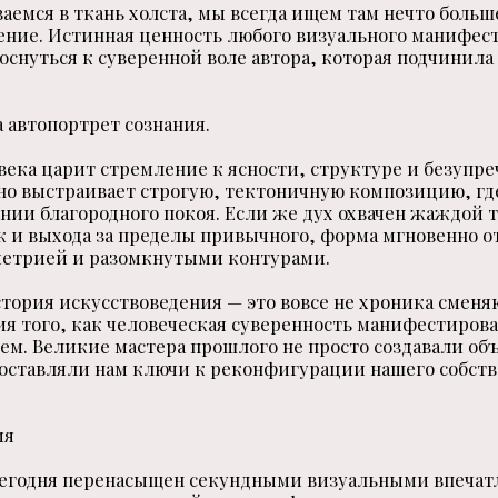
аемся в ткань холста, мы всегда ищем там нечто больш
ние. Истинная ценность любого визуального манифест
снуться к суверенной воле автора, которая подчинила 
а автопортрет сознания.
века царит стремление к ясности, структуре и безупре
но выстраивает строгую, тектоничную композицию, гд
янии благородного покоя. Если же дух охвачен жаждой
к и выхода за пределы привычного, форма мгновенно о
етрией и разомкнутыми контурами.
стория искусствоведения — это вовсе не хроника смен
ия того, как человеческая суверенность манифестирова
ем. Великие мастера прошлого не просто создавали об
оставляли нам ключи к реконфигурации нашего собств
мя
сегодня перенасыщен секундными визуальными впечат