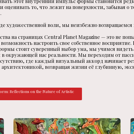
ливать этот внутренний импульс формы становится ред
оценивать то, что лежит на поверхности, забывая о 
.
де художественной воли, мы неизбежно возвращаемся 
тва на страницах Central Planet Magazine — это не поп
 возможность настроить свое собственное восприятие. 
ормы стоит суверенный выбор ума, мы учимся видеть
и в окружающей нас реальности. Мы переходим от пасс
сутствию, где каждый визуальный аккорд начинает ре
 архитектоникой, возвращая жизни её глубинную, эк
rm: Reflections on the Nature of Artistic