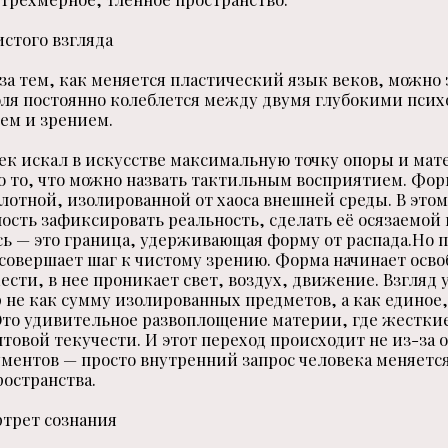
истого взгляда
за тем, как меняется пластический язык веков, можно 
оля постоянно колеблется между двумя глубокими пси
ем и зрением.
ек искал в искусстве максимальную точку опоры и ма
о то, что можно назвать тактильным восприятием. Фо
лотной, изолированной от хаоса внешней среды. В этом
ость зафиксировать реальность, сделать её осязаемой 
ь — это граница, удерживающая форму от распада.Но 
совершает шаг к чистому зрению. Форма начинает осво
сти, в нее проникает свет, воздух, движение. Взгляд 
 не как сумму изолированных предметов, а как едино
Это удивительное развоплощение материи, где жестки
нтовой текучести. И этот переход происходит не из-за
ментов — просто внутренний запрос человека меняется
ространства.
ртрет сознания