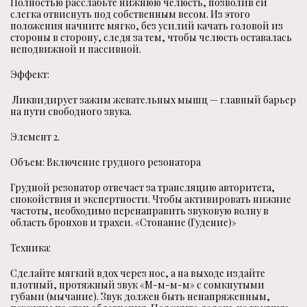
Полностью расслабьте нижнюю челюсть, позволив ей
слегка отвиснуть под собственным весом. Из этого
положения начните мягко, без усилий качать головой из
стороны в сторону, следя за тем, чтобы челюсть оставалась
неподвижной и пассивной.
Эффект:
Ликвидирует зажим жевательных мышц — главный барьер
на пути свободного звука.
Элемент 2.
Объем: Включение грудного резонатора
Грудной резонатор отвечает за трансляцию авторитета,
спокойствия и экспертности. Чтобы активировать нижние
частоты, необходимо перенаправить звуковую волну в
область бронхов и трахеи. «Стонание (Гудение)»
Техника:
Сделайте мягкий вдох через нос, а на выходе издайте
плотный, протяжный звук «М-м-м-м» с сомкнутыми
губами (мычание). Звук должен быть ненапряженным,