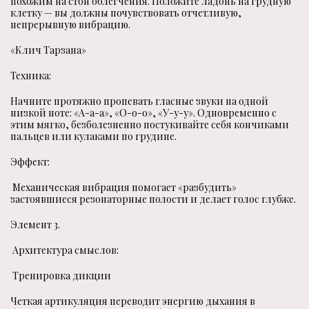
похожим на стон облегчения. Положите ладонь на грудную
клетку — вы должны почувствовать отчетливую,
непрерывную вибрацию.
«Клич Тарзана»
Техника:
Начните протяжно пропевать гласные звуки на одной
низкой ноте: «А-а-а», «О-о-о», «У-у-у». Одновременно с
этим мягко, безболезненно постукивайте себя кончиками
пальцев или кулаками по грудине.
Эффект:
Механическая вибрация помогает «разбудить»
застоявшиеся резонаторные полости и делает голос глубже.
Элемент 3.
Архитектура смыслов:
Тренировка дикции
Четкая артикуляция переводит энергию дыхания в