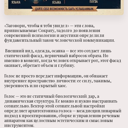
«Заговори, чтобы я тебя увидел» — эти слова,
приписываемые Сократу, задолго до появления
современной психологии и акустики определили
фундаментальный закон человеческой коммуникации.
Внешний вид, одежда, осанка — все это создает лишь
статический фасад, первичный набросок образа. Но
именно в момент, когда человек открывает рот, этот фасад
оживает, обретает объем и глубину.
Голос не просто передает информацию, он обнажает
внутреннее пространство личности: ее силу, зажимы,
уверенность или скрытый хаос.
Голос — это не статичный биологический дар, а
динамическая структура. Ее можно и нужно выстраивать
сознательно. Вектор этой сознательной настройки
определяет архитектоника голоса — междисциплинарный
подход к проектированию, сборке и управлению речевым
аппаратом как целостным эстетическим и смысловым
инструментом.