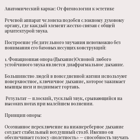
Анатомический каркас: От физиологии к эстетике
Речевой аппарат человека подобен сложному духовому
органу, где каждый элемент жестко связан с общей
архитектурой звука.
Построение убедительного звучания невозможно без
понимания его базовых несущих конструкций:
1. Фонационная опора (Дыхание)Основой любого
устойчивого звука является диафрагмальное дыхание.
Большинство людей в повседневной жизни используют
поверхностное, ключичное дыхание, которое зажимает
мышцы шеи и поднимает гортань.
Результат — плоский, тусклый звук, срывающийся на
высоких нотах при малейшем волнении.
Принцип опоры:
Осознанное переключение на нижнереберное дыхание
создает стабильный воздушный столб. Именно он
обеспечивает голосу «полетность» — способность звучать