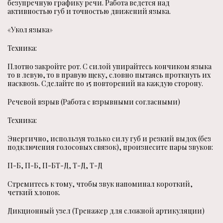
безупречную графику речи. Работа ведется над
активностью губ и точностью движений языка.
«Укол языка»
Техника:
Плотно закройте рот. С силой упирайтесь кончиком языка
то в левую, то в правую щеку, словно пытаясь проткнуть их
насквозь. Сделайте по 15 повторений на каждую сторону.
Речевой взрыв (Работа с взрывными согласными)
Техника:
Энергично, используя только силу губ и резкий выдох (без
подключения голосовых связок), произнесите пары звуков:
П-Б, П-Б, П-БТ-Д, Т-Д, Т-Д
Стремитесь к тому, чтобы звук напоминал короткий,
четкий хлопок.
Дикционный узел (Тренажер для сложной артикуляции)