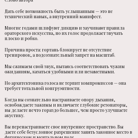
Дать себе возможность быть услышанным — это не
технический навык, а внутренний манифест.
Многие годами шлифуют дикцию и заучивают правила
ораторского искусства, но их голос продолжает звучать
плоско и робко.
Причина проста: гортань блокирует не отсутствие
тренировок, а подсознательный запрет на масштаб.
Мы сжимаем свой звук, пытаясь соответствовать чужим
ожиданиям, казаться удобными или незаметными.
Но архитектоника голоса не терпит компромиссов — она
требует тотальной конгруэнтности.
Когда вы сознательно настраиваете опору дыхания,
освобождаете зажимы и включаете глубокие резонаторы,
вы делаете нечто гораздо большее, чем просто улучшаете
акустику.
Вы перенастраиваете свое внутреннее пространство. Вы
даете себе безусловное разрешение занять законное место в
физическом и ментальном поле.