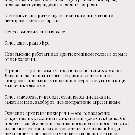
превращают утверждения в робкие вопросы.
Истинный авторитет звучит с мягким нисходящим
вектором в финале фразы.
Психосоматический маркер:
Голос как зеркало Ego
Невозможно работать над архитектоникой голоса в отрыве
от психологии.
Гортань — один из самых эмоционально чутких органов.
Любой подавленный стресс, страх проявления или
синдром самозванца мгновенно материализуются в виде
мышечных зажимов.
Голос «застревает» в горле, становится писклявым,
зажатым или, наоборот, демонстративно агрессивным.
Освоение архитектоники речи — это не наслоение
искусственных техник и не имитация чужих тембров. Это
процесс освобождения собственного, подлинного голоса от
наслоения социальных масок и телесных блоков. Когда
внутреннее пространство человека свободно, его голос