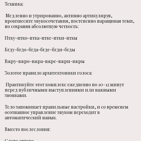
Техника:
Медленно и утрированно, активно артикулируя,
произнесите звукосочетания, постепенно наращивая темп,
но сохраняя абсолютную четкость:
Птку-птко-птка-птке-птки-пткы
Бгду-бгдо-бгда-бгде-бгди-бгды
Вжру-вжро-вжра-вжре-вжри-вжры
Золотое правило архитектоники голоса:
Практикуйте этот комплекс ежедневно по 10–12 минут
перед публичными выступлениями или важными
звонками.
Тело запоминает правильные настройки, и со временем
осознанное управление звуком переходит в
автоматический навык.
Вместо послесловия:
Слово автора