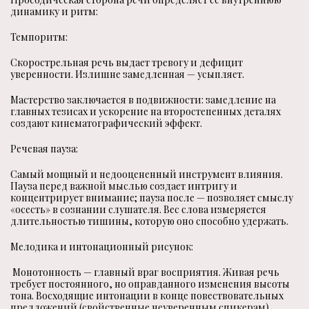
динамику и ритм:
Темпоритм:
Скорострельная речь выдает тревогу и дефицит
уверенности. Излишне замедленная — усыпляет.
Мастерство заключается в подвижности: замедление на
главных тезисах и ускорение на второстепенных деталях
создают кинематографический эффект.
Речевая пауза:
Самый мощный и недооцененный инструмент влияния.
Пауза перед важной мыслью создает интригу и
концентрирует внимание; пауза после — позволяет смыслу
«осесть» в сознании слушателя. Вес слова измеряется
длительностью тишины, которую оно способно удержать.
Мелодика и интонационный рисунок:
Монотонность — главный враг восприятия. Живая речь
требует постоянного, но оправданного изменения высоты
тона. Восходящие интонации в конце повествовательных
предложений (свойственные неуверенным спикерам)