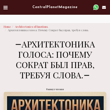
Verified artist on Singulart
Central Planet Magazine
Home
Architectonics of Emotions.
Архитектоника голоса: Почему Сократ был прав, требуя слова.
АРХИТЕКТОНИКА
ГОЛОСА: ПОЧЕМУ
СОКРАТ БЫЛ ПРАВ,
ТРЕБУЯ СЛОВА.
8 минут чтения