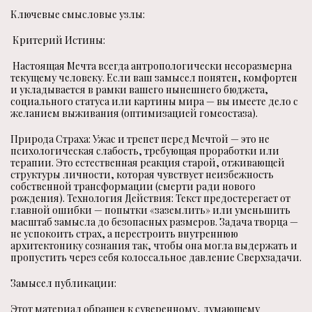
Ключевые смысловые узлы:
Критерий Истины:
Настоящая Мечта всегда антропологически несоразмерна
текущему человеку. Если ваш замысел понятен, комфортен
и укладывается в рамки вашего нынешнего бюджета,
социального статуса или картины мира — вы имеете дело с
желанием выживания (оптимизацией гомеостаза).
Природа Страха: Ужас и трепет перед Мечтой — это не
психологическая слабость, требующая проработки или
терапии. Это естественная реакция старой, отживающей
структуры личности, которая чувствует неизбежность
собственной трансформации (смерти ради нового
рождения). Технология Действия: Текст предостерегает от
главной ошибки — попытки «заземлить» или уменьшить
масштаб замысла до безопасных размеров. Задача творца —
не успокоить страх, а перестроить внутреннюю
архитектонику сознания так, чтобы она могла выдержать и
пропустить через себя колоссальное давление Сверхзадачи.
Замысел публикации:
Этот материал обращен к суверенному, думающему