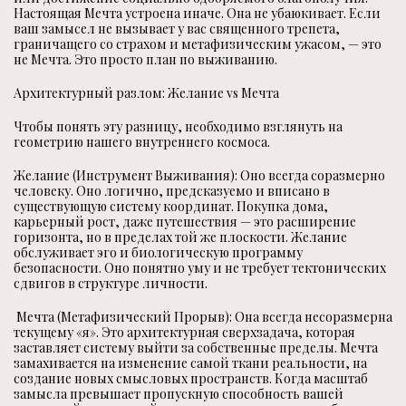
Настоящая Мечта устроена иначе. Она не убаюкивает. Если
ваш замысел не вызывает у вас священного трепета,
граничащего со страхом и метафизическим ужасом, — это
не Мечта. Это просто план по выживанию.
Архитектурный разлом: Желание vs Мечта
Чтобы понять эту разницу, необходимо взглянуть на
геометрию нашего внутреннего космоса.
Желание (Инструмент Выживания): Оно всегда соразмерно
человеку. Оно логично, предсказуемо и вписано в
существующую систему координат. Покупка дома,
карьерный рост, даже путешествия — это расширение
горизонта, но в пределах той же плоскости. Желание
обслуживает эго и биологическую программу
безопасности. Оно понятно уму и не требует тектонических
сдвигов в структуре личности.
Мечта (Метафизический Прорыв): Она всегда несоразмерна
текущему «я». Это архитектурная сверхзадача, которая
заставляет систему выйти за собственные пределы. Мечта
замахивается на изменение самой ткани реальности, на
создание новых смысловых пространств. Когда масштаб
замысла превышает пропускную способность вашей