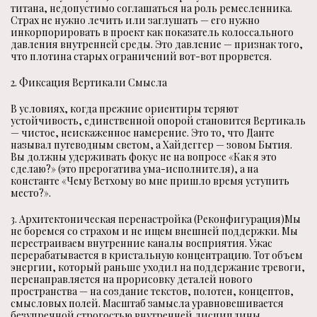
титана, недопустимо соглашаться на роль ремесленника.
Страх не нужно лечить или заглушать — его нужно
инкорпорировать в проект как показатель колоссального
давления внутренней среды. Это давление — признак того,
что плотина старых ограничений вот-вот прорвется.
2. Фиксация Вертикали Смысла
В условиях, когда прежние ориентиры теряют
устойчивость, единственной опорой становится Вертикаль
— чистое, неискаженное намерение. Это то, что Данте
называл путеводным светом, а Хайдеггер — зовом Бытия.
Вы должны удерживать фокус не на вопросе «Как я это
сделаю?» (это прерогатива ума-исполнителя), а на
константе «Чему Ветхому во мне пришло время уступить
место?».
3. Архитектоническая перенастройка (Реконфигурация)Мы
не боремся со страхом и не ищем внешней поддержки. Мы
перестраиваем внутренние каналы восприятия. Ужас
перерабатывается в кристальную концентрацию. Тот объем
энергии, который раньше уходил на поддержание тревоги,
перенаправляется на прорисовку деталей нового
пространства — на создание текстов, полотен, концептов,
смысловых полей. Масштаб замысла уравновешивается
безупречной строгостью внутренней дисциплины.