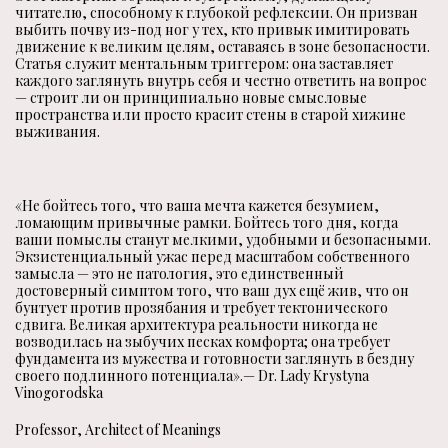
читателю, способному к глубокой рефлексии. Он призван
выбить почву из-под ног у тех, кто привык имитировать
движение к великим целям, оставаясь в зоне безопасности.
Статья служит ментальным триггером: она заставляет
каждого заглянуть внутрь себя и честно ответить на вопрос
— строит ли он принципиально новые смысловые
пространства или просто красит стены в старой хижине
выживания.
«Не бойтесь того, что ваша мечта кажется безумием,
ломающим привычные рамки. Бойтесь того дня, когда
ваши помыслы станут мелкими, удобными и безопасными.
Экзистенциальный ужас перед масштабом собственного
замысла — это не патология, это единственный
достоверный симптом того, что ваш дух ещё жив, что он
бунтует против прозябания и требует тектонического
сдвига. Великая архитектура реальности никогда не
возводилась на зыбучих песках комфорта; она требует
фундамента из мужества и готовности заглянуть в бездну
своего подлинного потенциала».— Dr. Lady Krystyna
Vinogorodska
Professor, Architect of Meanings