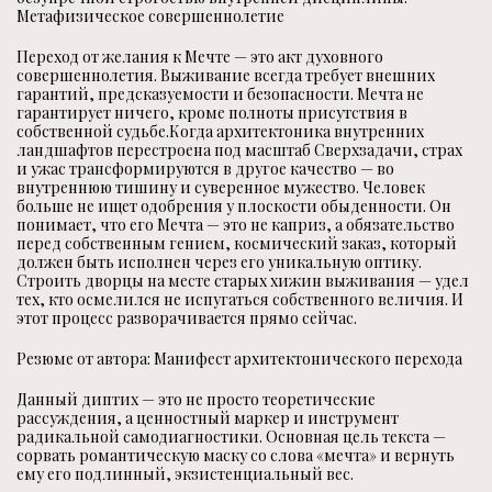
Метафизическое совершеннолетие
Переход от желания к Мечте — это акт духовного
совершеннолетия. Выживание всегда требует внешних
гарантий, предсказуемости и безопасности. Мечта не
гарантирует ничего, кроме полноты присутствия в
собственной судьбе.Когда архитектоника внутренних
ландшафтов перестроена под масштаб Сверхзадачи, страх
и ужас трансформируются в другое качество — во
внутреннюю тишину и суверенное мужество. Человек
больше не ищет одобрения у плоскости обыденности. Он
понимает, что его Мечта — это не каприз, а обязательство
перед собственным гением, космический заказ, который
должен быть исполнен через его уникальную оптику.
Строить дворцы на месте старых хижин выживания — удел
тех, кто осмелился не испугаться собственного величия. И
этот процесс разворачивается прямо сейчас.
Резюме от автора: Манифест архитектонического перехода
Данный диптих — это не просто теоретические
рассуждения, а ценностный маркер и инструмент
радикальной самодиагностики. Основная цель текста —
сорвать романтическую маску со слова «мечта» и вернуть
ему его подлинный, экзистенциальный вес.