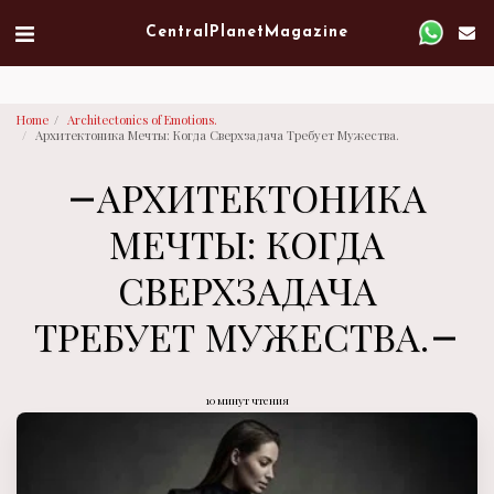
Verified artist on Singulart
Central Planet Magazine
Home
Architectonics of Emotions.
Архитектоника Мечты: Когда Сверхзадача Требует Мужества.
АРХИТЕКТОНИКА
МЕЧТЫ: КОГДА
СВЕРХЗАДАЧА
ТРЕБУЕТ МУЖЕСТВА.
10 минут чтения