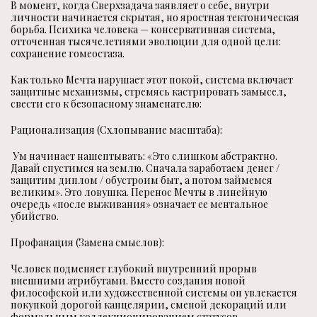
В момент, когда Сверхзадача заявляет о себе, внутри
личности начинается скрытая, но яростная тектоническая
борьба. Психика человека — консервативная система,
отточенная тысячелетиями эволюции для одной цели:
сохранение гомеостаза.
Как только Мечта нарушает этот покой, система включает
защитные механизмы, стремясь кастрировать замысел,
свести его к безопасному знаменателю:
Рационализация (Схлопывание масштаба):
Ум начинает нашептывать: «Это слишком абстрактно.
Давай спустимся на землю. Сначала заработаем денег /
защитим диплом / обустроим быт, а потом займемся
великим». Это ловушка. Перенос Мечты в линейную
очередь «после выживания» означает ее ментальное
убийство.
Профанация (Замена смыслов):
Человек подменяет глубокий внутренний прорыв
внешними атрибутами. Вместо создания новой
философской или художественной системы он увлекается
покупкой дорогой канцелярии, сменой декораций или
формальным коллекционированием статусов.