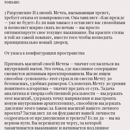
тоньше.
3 Разрушение Иллюзий. Мечта, вызывающая трепет,
требует отказа от компромиссов. Она заявляет: «Как прежде
— уже не будет».Если ваш замысел оставляет вас спокойным
и позволяет мирно спать по ночам — вы просто
оптимизируете свое текущее выживание. Вы красите стены
в той же самой комнате, вместо того чтобы возводить
принципиально новый дворец.
От ужаса к конфигурации пространства
Признать масштаб своей Мечты — значит согласиться на
внутренний вызов. Это точка, где пассивное созерцание
сменяется активным проектированием. Мы не ищем
способов «успокоить» этот страх или свести Мечту до
безопасных, удобных размеров. Схлопотать Мечту до уровня
понятного алгоритма — значит предать ее суть. Задача
аналитика и творца собственной реальности — выдержать
этот масштаб, удержать точку напряжения и выстроить
новую внутреннюю архитектонику, способную выдержать
давление этого замысла. Каков масштаб вашего личного
проекта? Заставляет ли он фундамент вашей личности
содрогаться от предвкушения и трепета? Если да — вы на
верном пути. Вы перешагнули черту, за которой
заканчивается выживание и начинается подлинное