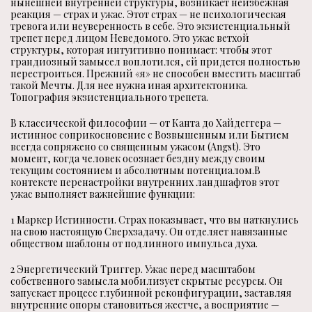
нынешней внутренней структуры, возникает неизбежная
реакция — страх и ужас. Этот страх — не психологическая
тревога или неуверенность в себе. Это экзистенциальный
трепет перед лицом Неведомого. Это ужас ветхой
структуры, которая интуитивно понимает: чтобы этот
грандиозный замысел воплотился, ей придется полностью
перестроиться. Прежний «я» не способен вместить масштаб
такой Мечты. Для нее нужна иная архитектоника.
Топография экзистенциального трепета.
В классической философии — от Канта до Хайдеггера —
истинное соприкосновение с Возвышенным или Бытием
всегда сопряжено со священным ужасом (Angst). Это
момент, когда человек осознает бездну между своим
текущим состоянием и абсолютным потенциалом.В
контексте перенастройки внутренних ландшафтов этот
ужас выполняет важнейшие функции:
1 Маркер Истинности. Страх показывает, что вы наткнулись
на свою настоящую Сверхзадачу. Он отделяет навязанные
обществом шаблоны от подлинного импульса духа.
2 Энергетический Триггер. Ужас перед масштабом
собственного замысла мобилизует скрытые ресурсы. Он
запускает процесс глубинной реконфигурации, заставляя
внутренние опоры становиться жестче, а восприятие —