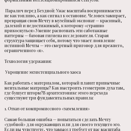
Паралич перед Бездной: Ужас масштаба воспринимается
не как топливо, а как сигнал к остановке. Человек замирает,
превращая свою Мечту в музейный экспонат — красивый,
далекий и недостижимый, к которому «страшно
прикоснуться».Умение распознать эти саботажные
паттерны — базовая гигиена исследователя. Старая
структура защищает себя, потому что знает: появление
истинной Мечты — это смертный приговор для прежнего,
ограниченного «я».
Технология удержания:
Укрощение экзистенциального хаоса
Как работать с материалом, который плавит привычные
ментальные матрицы? Как выстроить геометрию духа там,
где бушует шторм?В архитектонике этого перехода
существуют три фундаментальных правила:
1. Отказ от компромиссного «заземления»
Самая большая ошибка — попытаться сделать Мечту
«удобной» для окружающих или для своего текущего эго.
Если вы чувствуете, что замысел требует от вас масштаба